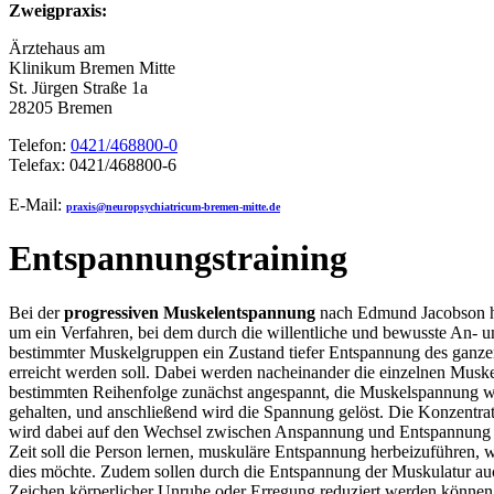
Zweigpraxis:
Ärztehaus am
Klinikum Bremen Mitte
St. Jürgen Straße 1a
28205 Bremen
Telefon:
0421/468800-0
Telefax: 0421/468800-6
E-Mail:
praxis@neuropsychiatricum-bremen-mitte.de
Entspannungstraining
Bei der
progressiven Muskelentspannung
nach Edmund Jacobson ha
um ein Verfahren, bei dem durch die willentliche und bewusste An- 
bestimmter Muskelgruppen ein Zustand tiefer Entspannung des ganz
erreicht werden soll. Dabei werden nacheinander die einzelnen Muskel
bestimmten Reihenfolge zunächst angespannt, die Muskelspannung w
gehalten, und anschließend wird die Spannung gelöst. Die Konzentra
wird dabei auf den Wechsel zwischen Anspannung und Entspannung g
Zeit soll die Person lernen, muskuläre Entspannung herbeizuführen, 
dies möchte. Zudem sollen durch die Entspannung der Muskulatur au
Zeichen körperlicher Unruhe oder Erregung reduziert werden können