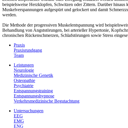
beispielsweise Herzklopfen, Schwitzen oder Zittern. Darüber hinaus
Muskelverspannungen aufgespürt und gelockert und damit Schmerzzu
werden.
Die Methode der progressiven Muskelentspannung wird beispielsweis
Behandlung von Angststörungen, bei arterieller Hypertonie, Kopfsch
chronischen Rückenschmerzen, Schlafstörungen sowie Stress eingeset
Praxis
Praxisrundgang
Team
Leistungen
Neurologie
Medizinische Genetik
Osteopathie
Psychiatrie
Entspannungstraining
Entspannungshypnose
Verkehrsmedizinische Begutachtung
Untersuchungen
EEG
EMG
ENG