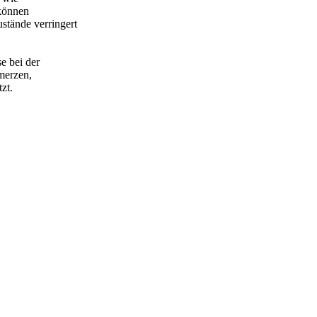
 können
stände verringert
e bei der
merzen,
zt.