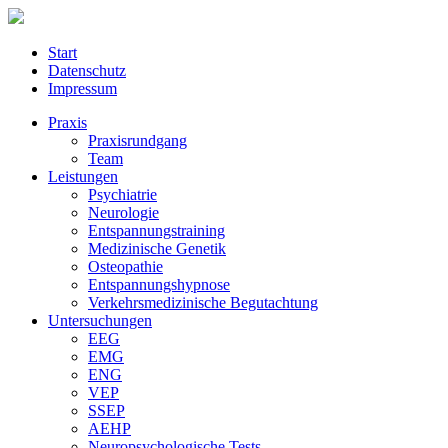
Start
Datenschutz
Impressum
Praxis
Praxisrundgang
Team
Leistungen
Psychiatrie
Neurologie
Entspannungstraining
Medizinische Genetik
Osteopathie
Entspannungshypnose
Verkehrsmedizinische Begutachtung
Untersuchungen
EEG
EMG
ENG
VEP
SSEP
AEHP
Neuropsychologische Tests