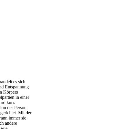
ndelt es sich
und Entspannung
en Körpers
partien in einer
ird kurz
tion der Person
erichtet. Mit der
wann immer sie
ch andere
 wie