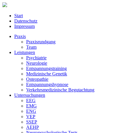
Start
Datenschutz
Impressum
Praxis
Praxisrundgang
Team
Leistungen
Psychiatrie
Neurologie
Entspannungstraining
Medizinische Genetik
Osteopathie
Entspannungshypnose
Verkehrsmedizinische Begutachtung
Untersuchungen
EEG
EMG
ENG
VEP
SSEP
AEHP
Neuropsychologische Tests