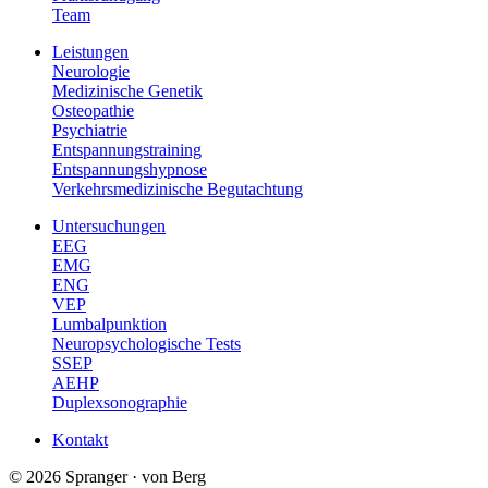
Team
Leistungen
Neurologie
Medizinische Genetik
Osteopathie
Psychiatrie
Entspannungstraining
Entspannungshypnose
Verkehrsmedizinische Begutachtung
Untersuchungen
EEG
EMG
ENG
VEP
Lumbalpunktion
Neuropsychologische Tests
SSEP
AEHP
Duplexsonographie
Kontakt
© 2026 Spranger · von Berg