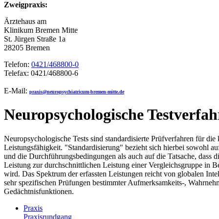
Zweigpraxis:
Ärztehaus am
Klinikum Bremen Mitte
St. Jürgen Straße 1a
28205 Bremen
Telefon:
0421/468800-0
Telefax: 0421/468800-6
E-Mail:
praxis@neuropsychiatricum-bremen-mitte.de
Neuropsychologische Testverfah
Neuropsychologische Tests sind standardisierte Prüfverfahren für die 
Leistungsfähigkeit. "Standardisierung" bezieht sich hierbei sowohl au
und die Durchführungsbedingungen als auch auf die Tatsache, dass d
Leistung zur durchschnittlichen Leistung einer Vergleichsgruppe in B
wird. Das Spektrum der erfassten Leistungen reicht von globalen Intel
sehr spezifischen Prüfungen bestimmter Aufmerksamkeits-, Wahrneh
Gedächtnisfunktionen.
Praxis
Praxisrundgang