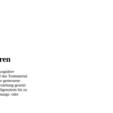
ren
kognitive
f das Testmaterial
ie gemessene
eziehung gesetzt
ligenztests bis zu
mungs- oder