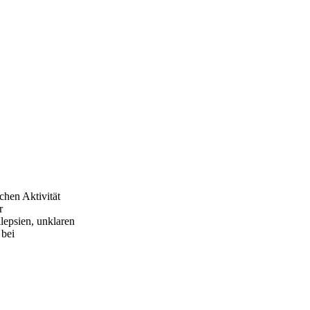
chen Aktivität
r
epsien, unklaren
 bei