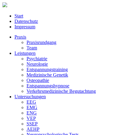
Start
Datenschutz
Impressum
Praxis
Praxisrundgang
Team
Leistungen
Psychiatrie
Neurologie
Entspannungstraining
Medizinische Genetik
Osteopathie
Entspannungshypnose
Verkehrsmedizinische Begutachtung
Untersuchungen
EEG
EMG
ENG
VEP
SSEP
AEHP
Neuropsychologische Tests